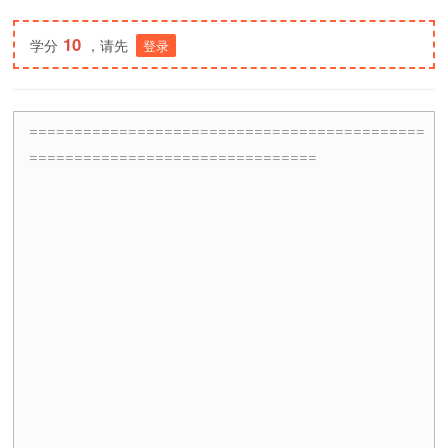
10
学分
，请先
登录
============================================
================================