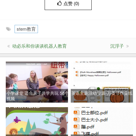
点赞 (
0
)
stem教育
动必乐和你谈谈机器人教育
沉浮子
小学课堂 适合亲子共学共玩 58个
英语主题活动资源-万圣节作业纸
视频