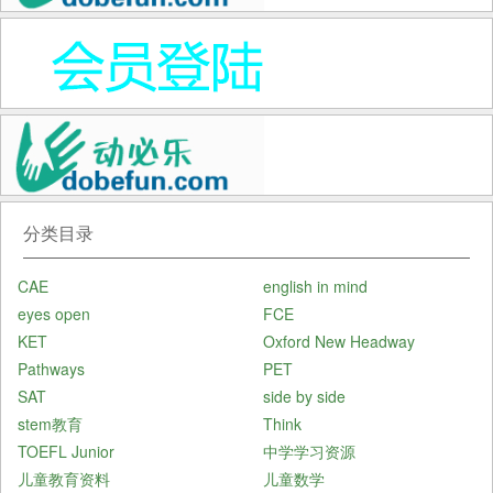
分类目录
CAE
english in mind
eyes open
FCE
KET
Oxford New Headway
Pathways
PET
SAT
side by side
stem教育
Think
TOEFL Junior
中学学习资源
儿童教育资料
儿童数学