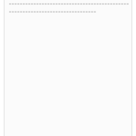
============================================
================================