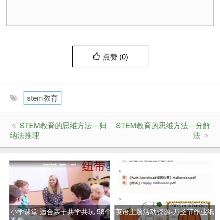
点赞 (
0
)
stem教育
STEM教育的思维方法—归
STEM教育的思维方法—分解
纳法推理
法
小学课堂 适合亲子共学共玩 58个
英语主题活动资源-万圣节作业纸
视频